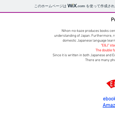
このホームページは
.com
を使って作成され
P
Nihon-no-kaze produces books cent
understanding of Japan.
Furthermore, r
domestic Japanese language lear
"E&J" sta
The double fan
Since it is written in both Japanese and E
There are many phot
eboo
Amaz