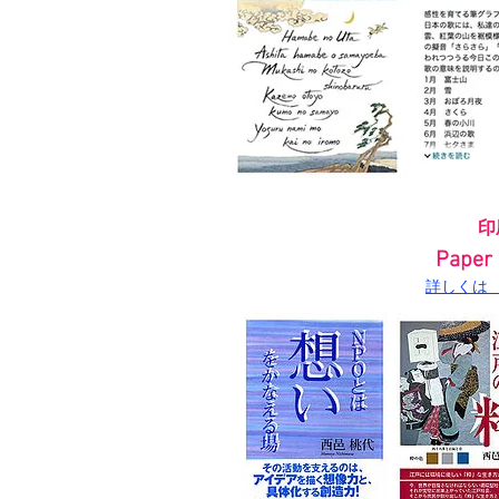
印
Paper
詳しくは For