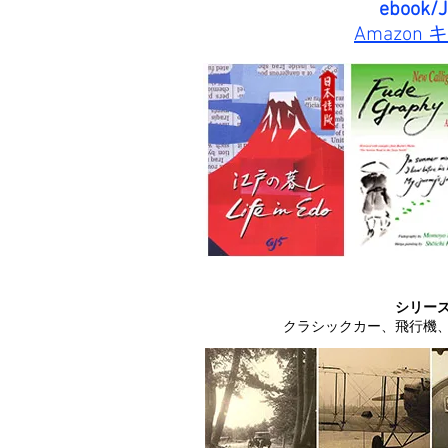
ebook/J
Amazo
シリー
クラシックカー、飛行機