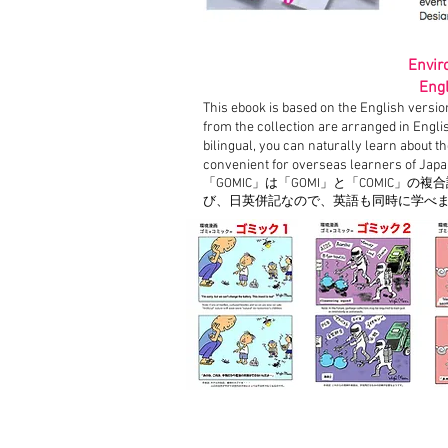
Envir
Engl
This ebook is based on the English versi
from the collection are arranged in Englis
bilingual, you can naturally learn about 
convenient for overseas learners of Ja
「GOMIC」は「GOMI」と「COMIC
び、日英併記なので、英語も同時に学べ