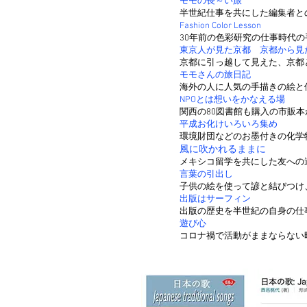
モモの長～い旅
半世紀仕事を共にした編集者と
Fashion Color Lesson
30年前の色彩研究の仕事時代
東京人が見た京都 京都から見
京都に引っ越して見えた、京都
モモさんの旅日記
海外の人に人気の手描きの絵と
NPOとは想いをかなえる場
関西の80図書館も購入の市販
平成お化けいろいろ集め
環境財団などのお墨付きの化学
風に吹かれるままに
メキシコ留学を共にした友への
言葉の引出し
子供の絵を使って諺と結びつけ
出版はサーフィン
出版の歴史を半世紀の自身の仕
遊び心
コロナ禍で活動がままならない